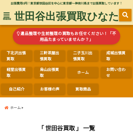
出張費用0円！東京都世田谷区を中心に東京都～神奈川県まで出張買取しています！
世田谷出張買取ひなた
menu
遺品整理や生前整理の買取もお任せください！「不
用品たまっていませんか？」
下北沢出張
三軒茶屋出
二子玉川出
成城出張買
買取
張買取
張買取
取
経堂出張買
烏山出張買
お問い合わ
ホ－ム
取
取
せ
自己紹介
お客様の声
買取商品
ホーム
「 世田谷買取 」 一覧