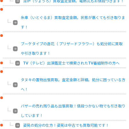
涼炉（りょうろ）買取査定金額。電熱式もお値段つきます！
糸車（いとぐるま）買取査定金額。状態が悪くても引き取りま
す！
ブーケタイプの造花（ プリザードフラワー）も処分前に買取
や引き取ります！
TV（テレビ）出演鑑定士で検索されたTV番組制作の方へ
タヌキの置物出張買取。査定金額と詳細。処分に困っている方
へ！
バザーの売れ残り品も出張買取！値段つかない物でも引き取り
しています！
姿見の処分の仕方！姿見は中古でも買取可能です！