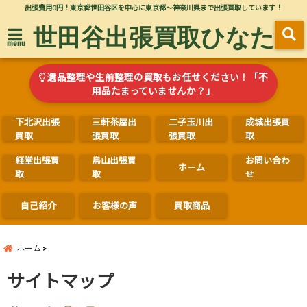
出張費用0円！東京都世田谷区を中心に東京都～神奈川県まで出張買取しています！
世田谷出張買取ひなた
menu
遺品整理や生前整理の買取もお任せください！「不
用品たまっていませんか？」
下北沢出張
三軒茶屋出
二子玉川出
成城出張買
買取
張買取
張買取
取
経堂出張買
烏山出張買
お問い合わ
ホ－ム
取
取
せ
自己紹介
お客様の声
買取商品
ホーム
サイトマップ