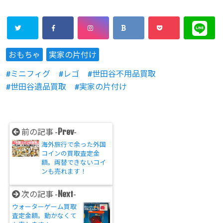
おもちゃ
実家の片付け
ミニフィグ
レゴ
世田谷不用品買取
世田谷遺品買取
実家の片付け
Prev
前の記事 -
-
海外旅行で余った外国
コインの買取査定金
額。両替できないコイ
ンも売れます！
Next
次の記事 -
-
ウォーターゲーム買取
査定金額。動かなくて