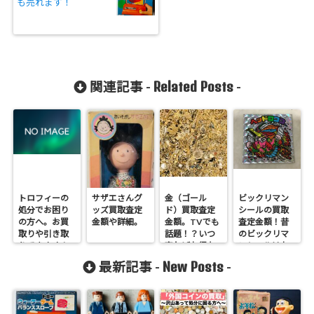
も売れます！
Related Posts
関連記事 -
-
トロフィーの
サザエさんグ
金（ゴール
ビックリマン
処分でお困り
ッズ買取査定
ド）買取査定
シールの買取
の方へ。お買
金額や詳細。
金額。TVでも
査定金額！昔
取りや引き取
話題！？いつ
のビックリマ
りできます！
売ればお得な
ンシールはお
の？
値段つきま
New Posts
最新記事 -
-
す。