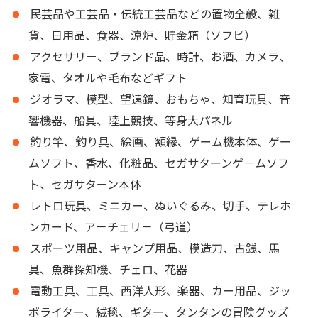
民芸品や工芸品・伝統工芸品などの置物全般、雑
貨、日用品、食器、涼炉、貯金箱（ソフビ）
アクセサリー、ブランド品、時計、お酒、カメラ、
家電、タオルや毛布などギフト
ジオラマ、模型、望遠鏡、おもちゃ、知育玩具、音
響機器、船具、陸上競技、等身大パネル
釣り竿、釣り具、絵画、額縁、ゲーム機本体、ゲー
ムソフト、香水、化粧品、セガサターンゲ－ムソフ
ト、セガサターン本体
レトロ玩具、ミニカー、ぬいぐるみ、切手、テレホ
ンカード、ア－チェリ－（弓道）
スポーツ用品、キャンプ用品、模造刀、古銭、馬
具、魚群探知機、チェロ、花器
電動工具、工具、西洋人形、楽器、カー用品、ジッ
ポライター、絨毯、ギター、タンタンの冒険グッズ