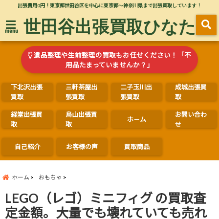
出張費用0円！東京都世田谷区を中心に東京都～神奈川県まで出張買取しています！
世田谷出張買取ひなた
menu
遺品整理や生前整理の買取もお任せください！「不
用品たまっていませんか？」
下北沢出張
三軒茶屋出
二子玉川出
成城出張買
買取
張買取
張買取
取
経堂出張買
烏山出張買
お問い合わ
ホ－ム
取
取
せ
自己紹介
お客様の声
買取商品
ホーム
おもちゃ
LEGO（レゴ）ミニフィグ の買取査
定金額。大量でも壊れていても売れ