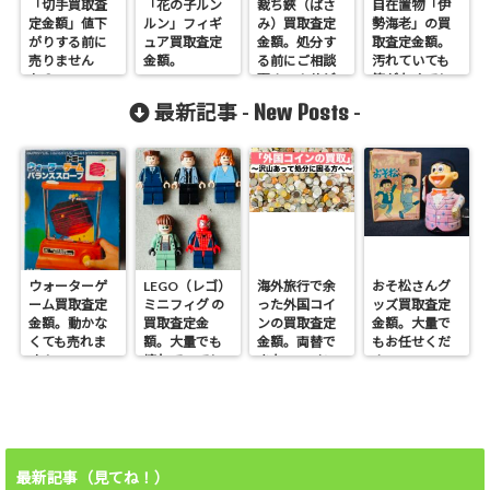
「切手買取査
「花の子ルン
裁ち鋏（ばさ
自在置物「伊
定金額」値下
ルン」フィギ
み）買取査定
勢海老」の買
がりする前に
ュア買取査定
金額。処分す
取査定金額。
売りません
金額。
る前にご相談
汚れていても
か？
下さい！サビ
箱がなくても
ても売れます。
売れます！
New Posts
最新記事 -
-
ウォーターゲ
LEGO（レゴ）
海外旅行で余
おそ松さんグ
ーム買取査定
ミニフィグ の
った外国コイ
ッズ買取査定
金額。動かな
買取査定金
ンの買取査定
金額。大量で
くても売れま
額。大量でも
金額。両替で
もお任せくだ
す！
壊れていても
きないコイン
さい。
売れます！
も売れます！
最新記事（見てね！）