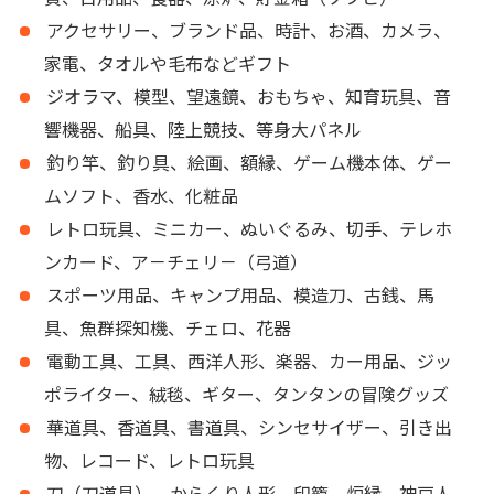
アクセサリー、ブランド品、時計、お酒、カメラ、
家電、タオルや毛布などギフト
ジオラマ、模型、望遠鏡、おもちゃ、知育玩具、音
響機器、船具、陸上競技、等身大パネル
釣り竿、釣り具、絵画、額縁、ゲーム機本体、ゲー
ムソフト、香水、化粧品
レトロ玩具、ミニカー、ぬいぐるみ、切手、テレホ
ンカード、ア－チェリ－（弓道）
スポーツ用品、キャンプ用品、模造刀、古銭、馬
具、魚群探知機、チェロ、花器
電動工具、工具、西洋人形、楽器、カー用品、ジッ
ポライター、絨毯、ギター、タンタンの冒険グッズ
華道具、香道具、書道具、シンセサイザー、引き出
物、レコード、レトロ玩具
刀（刀道具）、からくり人形、印籠、炉縁、神戸人