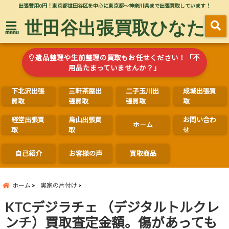
出張費用0円！東京都世田谷区を中心に東京都～神奈川県まで出張買取しています！
世田谷出張買取ひなた
menu
遺品整理や生前整理の買取もお任せください！「不
用品たまっていませんか？」
下北沢出張
三軒茶屋出
二子玉川出
成城出張買
買取
張買取
張買取
取
経堂出張買
烏山出張買
お問い合わ
ホ－ム
取
取
せ
自己紹介
お客様の声
買取商品
ホーム
実家の片付け
KTCデジラチェ （デジタルトルクレ
ンチ）買取査定金額。傷があっても