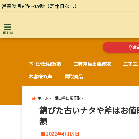
営業時間9時～19時（定休日なし）
menu
遺
下北沢出張買取
三軒茶屋出張買取
二子玉
お客様の声
買取商品
ホーム
世田谷出張買取
錆びた古いナタや斧はお値
額
2022年4月19日