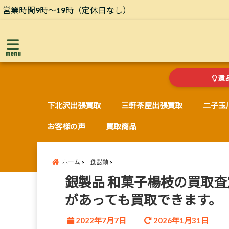
営業時間9時～19時（定休日なし）
menu
遺
下北沢出張買取
三軒茶屋出張買取
二子玉
お客様の声
買取商品
ホーム
食器類
銀製品 和菓子楊枝の買取
があっても買取できます。
2022年7月7日
2026年1月31日