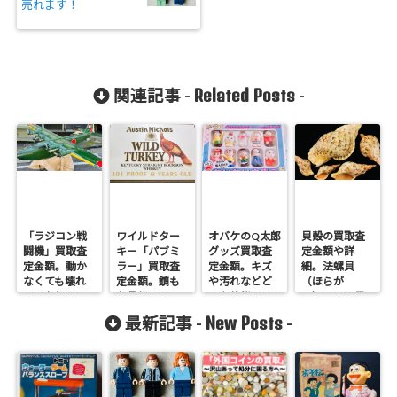
売れます！
Related Posts
関連記事 -
-
「ラジコン戦
ワイルドター
オバケのQ太郎
貝殻の買取査
闘機」買取査
キー「パブミ
グッズ買取査
定金額や詳
定金額。動か
ラー」買取査
定金額。キズ
細。法螺貝
なくても壊れ
定金額。鏡も
や汚れなどど
（ほらが
ても売れま
お品物によっ
んな状態でも
い）・ホラ貝
す！
ては売れま
売れます。
値段つきま
New Posts
最新記事 -
-
す！
す！