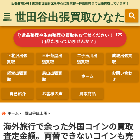
出張費用0円！東京都世田谷区を中心に東京都～神奈川県まで出張買取しています！
世田谷出張買取ひなた
menu
遺品整理や生前整理の買取もお任せください！「不
用品たまっていませんか？」
下北沢出張
三軒茶屋出
二子玉川出
成城出張買
買取
張買取
張買取
取
経堂出張買
烏山出張買
お問い合わ
ホ－ム
取
取
せ
自己紹介
お客様の声
買取商品
ホーム
世田谷区上馬
海外旅行で余った外国コインの買取
査定金額。両替できないコインも売