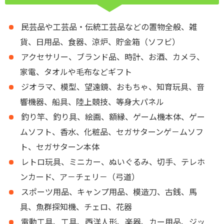
民芸品や工芸品・伝統工芸品などの置物全般、雑
貨、日用品、食器、涼炉、貯金箱（ソフビ）
アクセサリー、ブランド品、時計、お酒、カメラ、
家電、タオルや毛布などギフト
ジオラマ、模型、望遠鏡、おもちゃ、知育玩具、音
響機器、船具、陸上競技、等身大パネル
釣り竿、釣り具、絵画、額縁、ゲーム機本体、ゲー
ムソフト、香水、化粧品、セガサターンゲ－ムソフ
ト、セガサターン本体
レトロ玩具、ミニカー、ぬいぐるみ、切手、テレホ
ンカード、ア－チェリ－（弓道）
スポーツ用品、キャンプ用品、模造刀、古銭、馬
具、魚群探知機、チェロ、花器
電動工具、工具、西洋人形、楽器、カー用品、ジッ