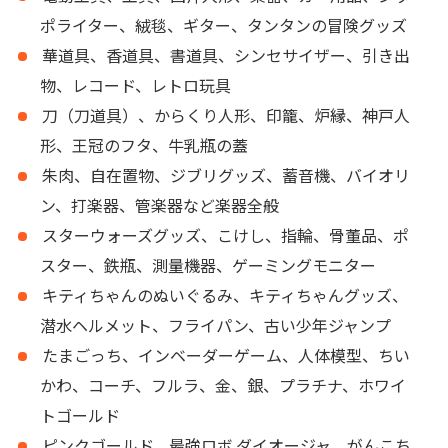
ポライター、絨毯、ギター、タンタンの冒険グッズ
華道具、香道具、書道具、シンセサイザー、引き出
物、レコード、レトロ玩具
刀（刀道具）、からくり人形、印籠、炉縁、神戸人
形、王冠のフタ、牛乳瓶の蓋
朱肉、自在置物、ジブリグッズ、蓄音機、バイオリ
ン、打楽器、管楽器など楽器全般
スターウォーズグッズ、こけし、指輪、骨董品、ポ
スター、鉄瓶、測量機器、ゲーミングモニター
キティちゃんのぬいぐるみ、キティちゃんグッズ、
潜水ヘルメット、フライパン、古い少年ジャンプ
たまごっち、インベーダーゲーム、人体模型、ちい
かわ、コーチ、フルラ、金、銀、プラチナ、ホワイ
トゴールド
ピンクゴールド、最強ロボ ダイオージャ、がんこち