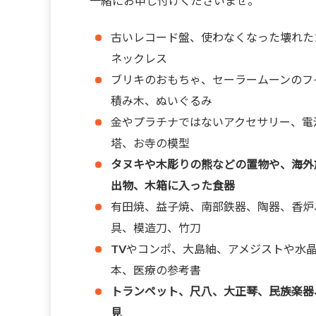
一緒にお申し付けくださいませ。
古いレコード盤、使わなくなった壊れた
ネックレス
ブリキのおもちゃ、セーラームーンのフ
積み木、ぬいぐるみ
金やプラチナではないアクセサリー、電
塔、お寺の模型
タヌキや木彫りの熊などの置物や、海外
出物、木箱に入った食器
有田焼、益子焼、南部鉄器、陶器、香炉
具、模造刀、竹刀
TVやコンポ、大島紬、アメジストや水
本、医療の参考書
トランペット、尺八、大正琴、民族楽器
見