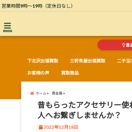
営業時間9時～19時（定休日なし）
menu
遺
下北沢出張買取
三軒茶屋出張買取
二子玉
お客様の声
買取商品
ホーム
貴金属
昔もらったアクセサリー使
人へお繋ぎしませんか？
2022年12月18日