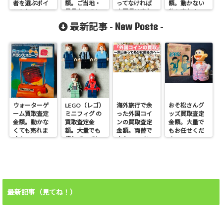
者を選ぶポイ
額。ご当地・
ってなければ
額。動かない
ントとは？
景品なんでも
文房具は売れ
物も売れま
お任せくださ
ます！
す！
New Posts
最新記事 -
-
い！
ウォーターゲ
LEGO（レゴ）
海外旅行で余
おそ松さんグ
ーム買取査定
ミニフィグ の
った外国コイ
ッズ買取査定
金額。動かな
買取査定金
ンの買取査定
金額。大量で
くても売れま
額。大量でも
金額。両替で
もお任せくだ
す！
壊れていても
きないコイン
さい。
売れます！
も売れます！
最新記事（見てね！）