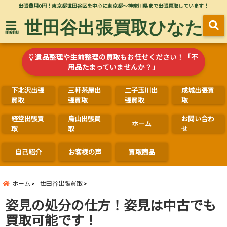
出張費用0円！東京都世田谷区を中心に東京都～神奈川県まで出張買取しています！
世田谷出張買取ひなた
menu
遺品整理や生前整理の買取もお任せください！「不
用品たまっていませんか？」
下北沢出張
三軒茶屋出
二子玉川出
成城出張買
買取
張買取
張買取
取
経堂出張買
烏山出張買
お問い合わ
ホ－ム
取
取
せ
自己紹介
お客様の声
買取商品
ホーム
世田谷出張買取
姿見の処分の仕方！姿見は中古でも
買取可能です！