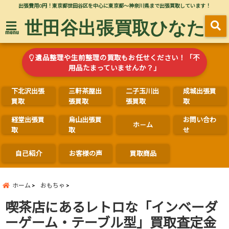
出張費用0円！東京都世田谷区を中心に東京都～神奈川県まで出張買取しています！
世田谷出張買取ひなた
menu
遺品整理や生前整理の買取もお任せください！「不
用品たまっていませんか？」
下北沢出張
三軒茶屋出
二子玉川出
成城出張買
買取
張買取
張買取
取
経堂出張買
烏山出張買
お問い合わ
ホ－ム
取
取
せ
自己紹介
お客様の声
買取商品
ホーム
おもちゃ
喫茶店にあるレトロな「インベーダ
ーゲーム・テーブル型」買取査定金