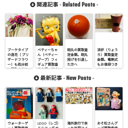
Related Posts
関連記事 -
-
ブーケタイプ
ベティーちゃ
砲丸の買取査
涼炉（りょう
の造花（ プリ
ん（ベティー
定金額。砲丸
ろ）買取査定
ザードフラワ
ブープ）フィ
投げを引退し
金額。電熱式
ー）も処分前
ギュア買取査
た方へ
もお値段つき
に買取や引き
定金額。特大
ます！
取ります！
も売れます！
New Posts
最新記事 -
-
ウォーターゲ
LEGO（レゴ）
海外旅行で余
おそ松さんグ