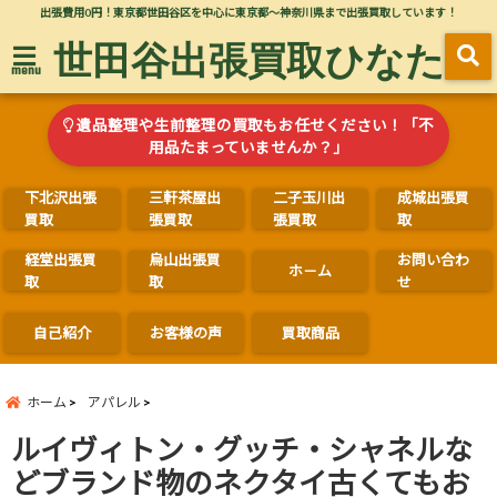
出張費用0円！東京都世田谷区を中心に東京都～神奈川県まで出張買取しています！
世田谷出張買取ひなた
menu
遺品整理や生前整理の買取もお任せください！「不
用品たまっていませんか？」
下北沢出張
三軒茶屋出
二子玉川出
成城出張買
買取
張買取
張買取
取
経堂出張買
烏山出張買
お問い合わ
ホ－ム
取
取
せ
自己紹介
お客様の声
買取商品
ホーム
アパレル
ルイヴィトン・グッチ・シャネルな
どブランド物のネクタイ古くてもお