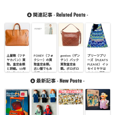
Related Posts
関連記事 -
-
土屋鞄（ツチ
FOXEY（フォ
genten（ゲン
プリーツプリ
ヤカバン）買
クシー）の買
テン）バック
ーズ（PLEATS
取。査定金額
取査定金額。
買取査定金
PLEASE） イッ
と詳細。10年
古い服でもお
額。ボロボロ
セイミヤケは
前の物でもお
値段つきま
クタクタでも
古くても買取
値段つきま
す。
売れます！
できます。
New Posts
最新記事 -
-
す！