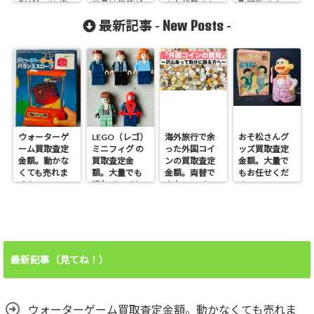
剝がれても売
ア品は価値が
んな状態でも
取可能です。
れます！
あります！
売れます。
New Posts
最新記事 -
-
ウォーターゲ
LEGO（レゴ）
海外旅行で余
おそ松さんグ
ーム買取査定
ミニフィグ の
った外国コイ
ッズ買取査定
金額。動かな
買取査定金
ンの買取査定
金額。大量で
くても売れま
額。大量でも
金額。両替で
もお任せくだ
す！
壊れていても
きないコイン
さい。
売れます！
も売れます！
最新記事（見てね！）
ウォーターゲーム買取査定金額。動かなくても売れま