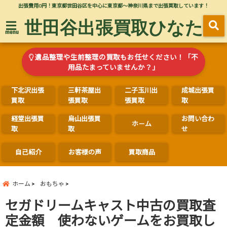
出張費用0円！東京都世田谷区を中心に東京都～神奈川県まで出張買取しています！
世田谷出張買取ひなた
menu
遺品整理や生前整理の買取もお任せください！「不
用品たまっていませんか？」
下北沢出張
三軒茶屋出
二子玉川出
成城出張買
買取
張買取
張買取
取
経堂出張買
烏山出張買
お問い合わ
ホ－ム
取
取
せ
自己紹介
お客様の声
買取商品
ホーム
おもちゃ
セガドリームキャスト中古の買取査
定金額 使わないゲームをお買取し