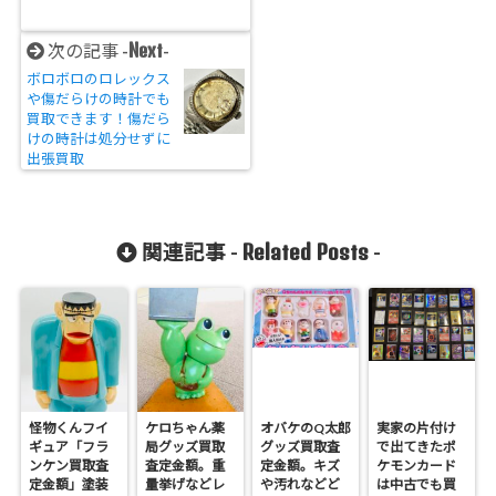
Next
次の記事 -
-
ボロボロのロレックス
や傷だらけの時計でも
買取できます！傷だら
けの時計は処分せずに
出張買取
Related Posts
関連記事 -
-
怪物くんフイ
ケロちゃん薬
オバケのQ太郎
実家の片付け
ギュア「フラ
局グッズ買取
グッズ買取査
で出てきたポ
ンケン買取査
査定金額。重
定金額。キズ
ケモンカード
定金額」塗装
量挙げなどレ
や汚れなどど
は中古でも買