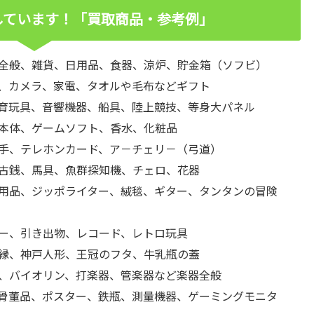
しています！「買取商品・参考例」
全般、雑貨、日用品、食器、涼炉、貯金箱（ソフビ）
、カメラ、家電、タオルや毛布などギフト
育玩具、音響機器、船具、陸上競技、等身大パネル
本体、ゲームソフト、香水、化粧品
手、テレホンカード、ア－チェリ－（弓道）
古銭、馬具、魚群探知機、チェロ、花器
用品、ジッポライター、絨毯、ギター、タンタンの冒険
ー、引き出物、レコード、レトロ玩具
縁、神戸人形、王冠のフタ、牛乳瓶の蓋
、バイオリン、打楽器、管楽器など楽器全般
骨董品、ポスター、鉄瓶、測量機器、ゲーミングモニタ