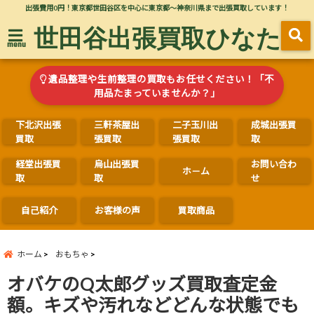
出張費用0円！東京都世田谷区を中心に東京都～神奈川県まで出張買取しています！
世田谷出張買取ひなた
menu
遺品整理や生前整理の買取もお任せください！「不
用品たまっていませんか？」
下北沢出張
三軒茶屋出
二子玉川出
成城出張買
買取
張買取
張買取
取
経堂出張買
烏山出張買
お問い合わ
ホ－ム
取
取
せ
自己紹介
お客様の声
買取商品
ホーム
おもちゃ
オバケのQ太郎グッズ買取査定金
額。キズや汚れなどどんな状態でも