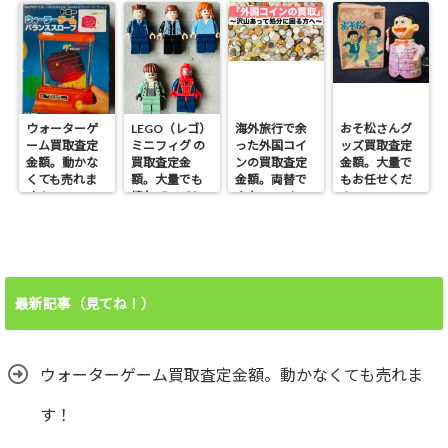
ウォーターゲ
LEGO（レゴ）
海外旅行で余
おそ松さんグ
ーム買取査定
ミニフィグ の
った外国コイ
ッズ買取査定
金額。動かな
買取査定金
ンの買取査定
金額。大量で
くても売れま
額。大量でも
金額。両替で
もお任せくだ
す！
壊れていても
きないコイン
さい。
売れます！
も売れます！
最新記事（見てね！）
ウォーターゲーム買取査定金額。動かなくても売れま
す！