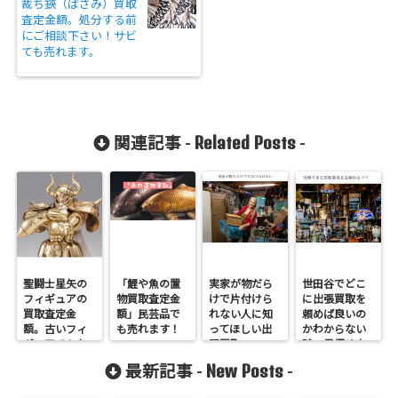
裁ち鋏（ばさみ）買取
査定金額。処分する前
にご相談下さい！サビ
ても売れます。
Related Posts
関連記事 -
-
聖闘士星矢の
「鯉や魚の置
実家が物だら
世田谷でどこ
フィギュアの
物買取査定金
けで片付けら
に出張買取を
買取査定金
額」民芸品で
れない人に知
頼めば良いの
額。古いフィ
も売れます！
ってほしい出
かわからない
ギュアでもお
張買取
時の見極め方
値段つきま
New Posts
最新記事 -
-
す。