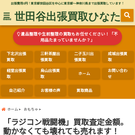
出張費用0円！東京都世田谷区を中心に東京都～神奈川県まで出張買取しています！
世田谷出張買取ひなた
menu
遺品整理や生前整理の買取もお任せください！「不
用品たまっていませんか？」
下北沢出張
三軒茶屋出
二子玉川出
成城出張買
買取
張買取
張買取
取
経堂出張買
烏山出張買
お問い合わ
ホ－ム
取
取
せ
自己紹介
お客様の声
買取商品
ホーム
おもちゃ
「ラジコン戦闘機」買取査定金額。
動かなくても壊れても売れます！