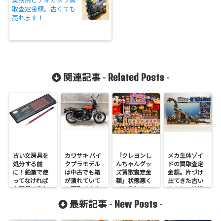
取査定金額。古くても
売れます！
Related Posts
関連記事 -
-
古い文房具を
カワサキ バイ
「クレヨンし
メカ生体ゾイ
処分する前
クプラモデル
んちゃんグッ
ドの買取査定
に！鉛筆で使
は中古でも箱
ズ買取査定金
金額。片づけ
ってなければ
が潰れていて
額」状態悪く
出てきた古い
文房具は売れ
も買取できま
ても売れま
おもちゃは処
ます！
す！
す！
分する前にご
New Posts
最新記事 -
-
相談くださ
い。