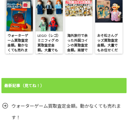
ウォーターゲ
LEGO（レゴ）
海外旅行で余
おそ松さんグ
ーム買取査定
ミニフィグ の
った外国コイ
ッズ買取査定
金額。動かな
買取査定金
ンの買取査定
金額。大量で
くても売れま
額。大量でも
金額。両替で
もお任せくだ
す！
壊れていても
きないコイン
さい。
売れます！
も売れます！
最新記事（見てね！）
ウォーターゲーム買取査定金額。動かなくても売れま
す！