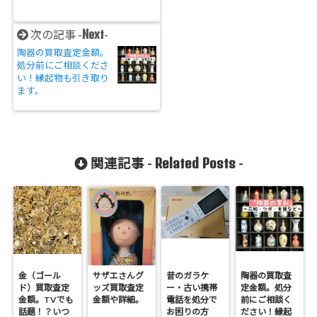
Next
次の記事 -
-
陶器の買取査定金額。
処分前にご相談くださ
い！縁起物も引き取り
ます。
Related Posts
関連記事 -
-
金（ゴール
サザエさんグ
昔のガラケ
陶器の買取査
ド）買取査定
ッズ買取査定
ー・古い携帯
定金額。処分
金額。TVでも
金額や詳細。
電話を処分で
前にご相談く
話題！？いつ
お困りの方
ださい！縁起