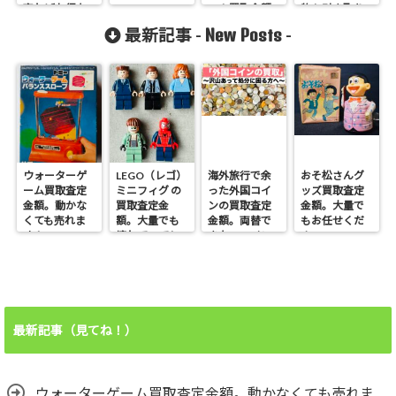
売ればお得な
へ！買取金額
物も引き取り
の？
と詳細
ます。
New Posts
最新記事 -
-
ウォーターゲ
LEGO（レゴ）
海外旅行で余
おそ松さんグ
ーム買取査定
ミニフィグ の
った外国コイ
ッズ買取査定
金額。動かな
買取査定金
ンの買取査定
金額。大量で
くても売れま
額。大量でも
金額。両替で
もお任せくだ
す！
壊れていても
きないコイン
さい。
売れます！
も売れます！
最新記事（見てね！）
ウォーターゲーム買取査定金額。動かなくても売れま