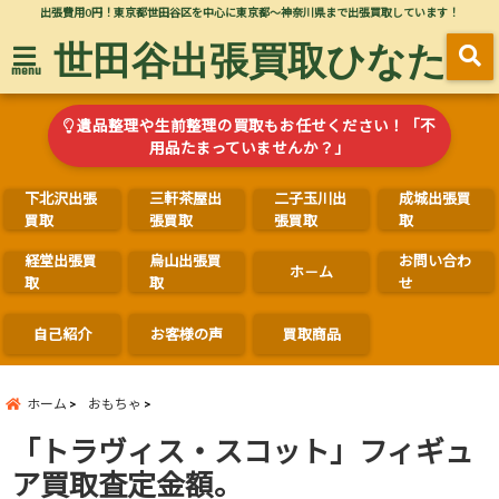
出張費用0円！東京都世田谷区を中心に東京都～神奈川県まで出張買取しています！
世田谷出張買取ひなた
menu
遺品整理や生前整理の買取もお任せください！「不
用品たまっていませんか？」
下北沢出張
三軒茶屋出
二子玉川出
成城出張買
買取
張買取
張買取
取
経堂出張買
烏山出張買
お問い合わ
ホ－ム
取
取
せ
自己紹介
お客様の声
買取商品
ホーム
おもちゃ
「トラヴィス・スコット」フィギュ
ア買取査定金額。