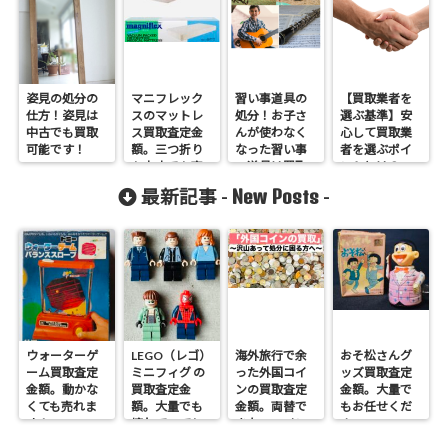
姿見の処分の
マニフレック
習い事道具の
【買取業者を
仕方！姿見は
スのマットレ
処分！お子さ
選ぶ基準】安
中古でも買取
ス買取査定金
んが使わなく
心して買取業
可能です！
額。三つ折り
なった習い事
者を選ぶポイ
も中古でも売
の道具は買取
ントとは？
れます！
可能です。
New Posts
最新記事 -
-
ウォーターゲ
LEGO（レゴ）
海外旅行で余
おそ松さんグ
ーム買取査定
ミニフィグ の
った外国コイ
ッズ買取査定
金額。動かな
買取査定金
ンの買取査定
金額。大量で
くても売れま
額。大量でも
金額。両替で
もお任せくだ
す！
壊れていても
きないコイン
さい。
売れます！
も売れます！