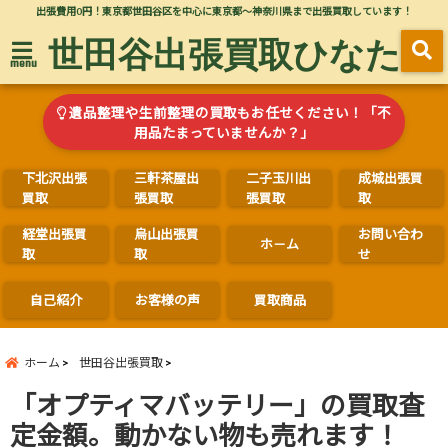
出張費用0円！東京都世田谷区を中心に東京都～神奈川県まで出張買取しています！
世田谷出張買取ひなた
menu
遺品整理や生前整理の買取もお任せください！「不
用品たまっていませんか？」
下北沢出張
三軒茶屋出
二子玉川出
成城出張買
買取
張買取
張買取
取
経堂出張買
烏山出張買
お問い合わ
ホ－ム
取
取
せ
自己紹介
お客様の声
買取商品
ホーム
世田谷出張買取
「オプティマバッテリー」の買取査
定金額。動かない物も売れます！